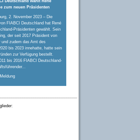
CI Deutschland wählt René
e zum neuen Präsidenten
urg, 2. November 2023 – Die
von FIABCI Deutschland hat René
hland-Präsidenten gewählt. Sein
ng, der seit 2017 Präsident von
r und zudem das Amt des
020 bis 2023 innehatte, hatte sein
ünden zur Verfügung bestellt.
2011 bis 2016 FIABCI Deutschland-
ftsführender...
 Meldung
____________________________________
lieder: