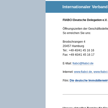
Internationaler Verban
FIABCI Deutsche Delegation e.V.
Öffnungszeiten der Geschäftsstell
So erreichen Sie uns:
Brodschrangen 4
20457 Hamburg
Tel.: +49 40/41 45 16 16
Fax: +49 40/41 45 16 17
E-Mail:
fiabci@fiabci.de
Internet:
www.fiabci.de
,
www.fiabci
Film:
Die deutsche Immobilienwir