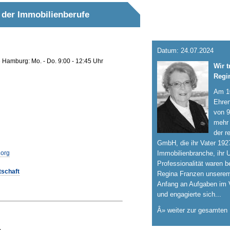
d der Immobilienberufe
Datum: 24.07.2024
e Hamburg: Mo. - Do. 9:00 - 12:45 Uhr
Wir 
Regi
Am 10
Ehren
von 9
mehr 
der r
GmbH, die ihr Vater 192
.org
Immobilienbranche, ihr 
Professionalität waren b
tschaft
Regina Franzen unserem
Anfang an Aufgaben im 
und engagierte sich...
Â» weiter zur gesamten