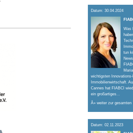
:
Datum: 30.04.2024
FIAB
Was P
habe
Techn
Immob
tun k
Newsl
FIABC
Maria
wichtigsten Innovations
Immobilienwirtschaft. A
Cannes hat FIABCI wied
ein großartiges...
Â» weiter zur gesamten
Datum: 02.11.2023