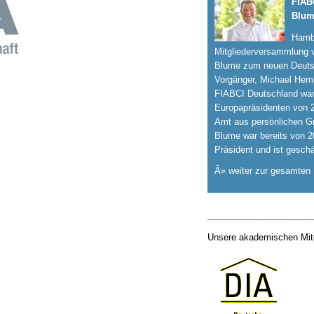
FIAB
Blum
Hamb
Mitgliederversammlung 
Blume zum neuen Deutsc
Vorgänger, Michael Hemi
FIABCI Deutschland wa
Europapräsidenten von 2
Amt aus persönlichen Gr
Blume war bereits von 
Präsident und ist geschä
Â» weiter zur gesamten
_____________________
Unsere akademischen Mitg