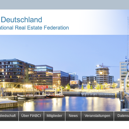
News
Veranstaltungen
Datens
gliedschaft
Über FIABCI
Mitglieder